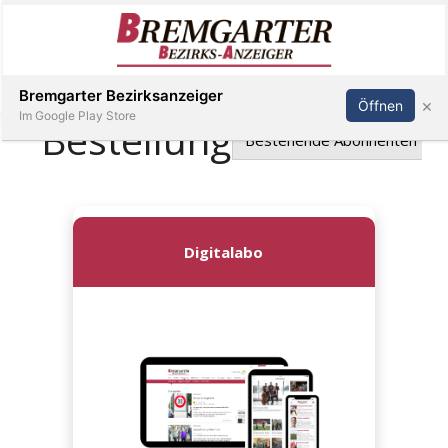
Inserieren
Abonnieren
Anmelden
Bremgarter Bezirksanzeiger
×
Öffnen
Im Google Play Store
Immobilien
Veranstaltungen
Stellen
E-
Paper
Newsletter