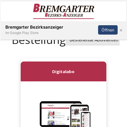
Inserieren
Abonnieren
Anmelden
Bremgarter Bezirksanzeiger
×
Öffnen
Im Google Play Store
Immobilien
Veranstaltungen
Stellen
E-
Paper
Newsletter