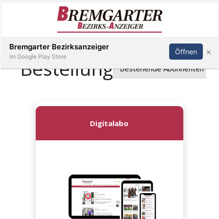
Inserieren
Abonnieren
Anmelden
Bremgarter Bezirksanzeiger
×
Öffnen
Im Google Play Store
Immobilien
Veranstaltungen
Stellen
E-
Paper
Newsletter