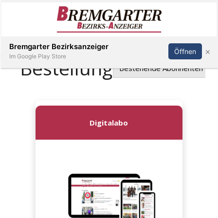
Inserieren
Abonnieren
Anmelden
Bremgarter Bezirksanzeiger
×
Öffnen
Im Google Play Store
Immobilien
Veranstaltungen
Stellen
E-
Paper
Newsletter