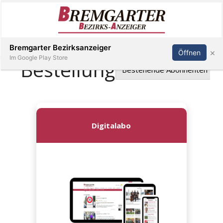
Inserieren
Abonnieren
Anmelden
Bremgarter Bezirksanzeiger
×
Öffnen
Im Google Play Store
Immobilien
Veranstaltungen
Stellen
E-
Paper
Newsletter