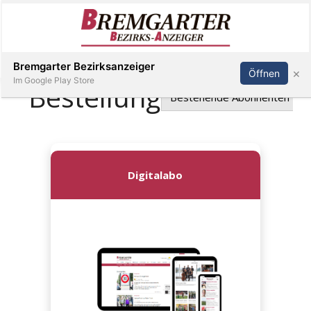
Inserieren
Abonnieren
Anmelden
Bremgarter Bezirksanzeiger
×
Öffnen
Im Google Play Store
Immobilien
Veranstaltungen
Stellen
E-
Paper
Newsletter