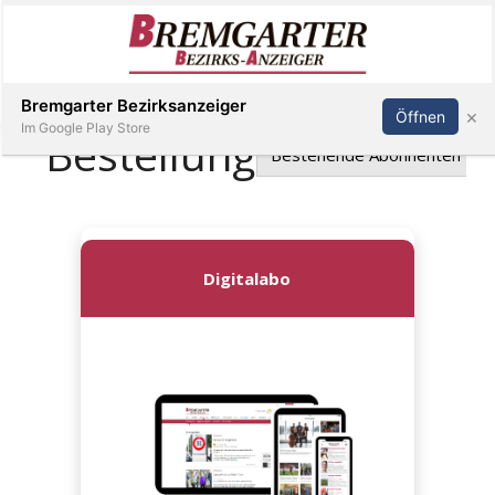
Inserieren
Abonnieren
Anmelden
Bremgarter Bezirksanzeiger
×
Öffnen
Im Google Play Store
Immobilien
Veranstaltungen
Stellen
E-
Paper
Newsletter