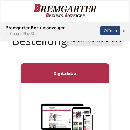
Inserieren
Abonnieren
Anmelden
Bremgarter Bezirksanzeiger
×
Öffnen
Im Google Play Store
Immobilien
Veranstaltungen
Stellen
E-
Paper
Newsletter