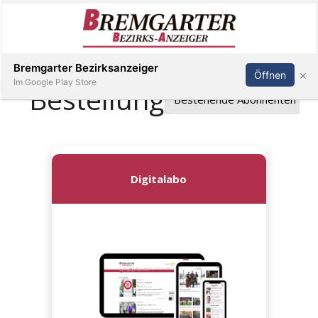
Inserieren
Abonnieren
Anmelden
Bremgarter Bezirksanzeiger
×
Öffnen
Im Google Play Store
Immobilien
Veranstaltungen
Stellen
E-
Paper
Newsletter