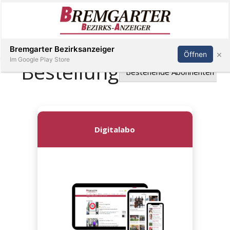
Inserieren
Abonnieren
Anmelden
Bremgarter Bezirksanzeiger
×
Öffnen
Im Google Play Store
Immobilien
Veranstaltungen
Stellen
E-
Paper
Newsletter