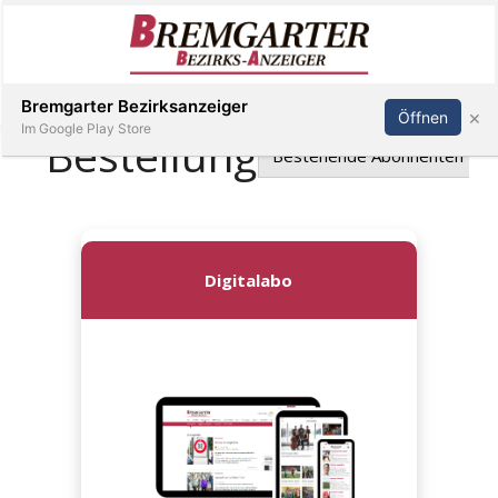
Inserieren
Abonnieren
Anmelden
Bremgarter Bezirksanzeiger
×
Öffnen
Im Google Play Store
Immobilien
Veranstaltungen
Stellen
E-
Paper
Newsletter