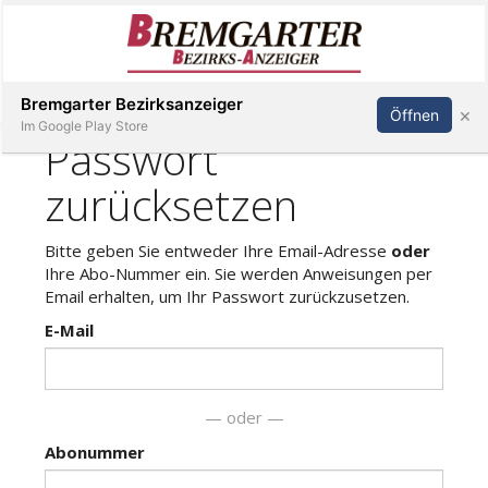
Inserieren
Abonnieren
Anmelden
Bremgarter Bezirksanzeiger
×
Öffnen
Im Google Play Store
Immobilien
Veranstaltungen
Stellen
E-
Paper
Newsletter