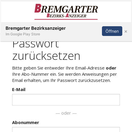
Inserieren
Abonnieren
Anmelden
Bremgarter Bezirksanzeiger
×
Öffnen
Im Google Play Store
Immobilien
Veranstaltungen
Stellen
E-
Paper
Newsletter