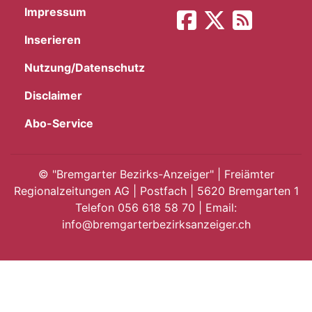
Impressum
App
Inserieren
gion
Nutzung/Datenschutz
emgarten
Disclaimer
Abo-Service
Bremgarten
©
"Bremgarter Bezirks-Anzeiger" | Freiämter
Regionalzeitungen AG | Postfach | 5620 Bremgarten 1
Telefon 056 618 58 70 | Email:
gion
info@bremgarterbezirksanzeiger.ch
emgarten