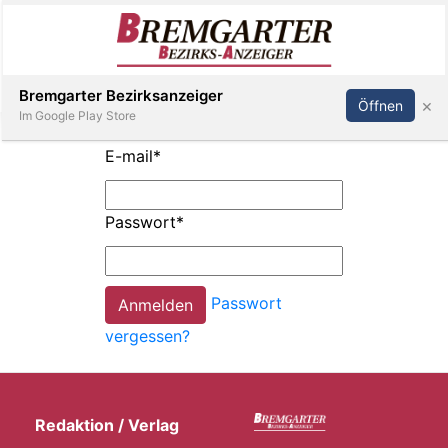
Inserieren
Abonnieren
Anmelden
Bremgarter Bezirksanzeiger
×
Öffnen
Im Google Play Store
E-mail
*
Immobilien
Passwort
*
Veranstaltungen
Passwort
Stellen
vergessen?
E-
Paper
Redaktion / Verlag
Newsletter