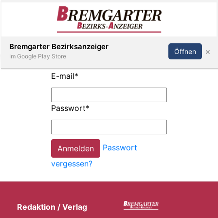
Inserieren
Abonnieren
Anmelden
Bremgarter Bezirksanzeiger
×
Öffnen
Im Google Play Store
E-mail
*
Immobilien
Passwort
*
Veranstaltungen
Passwort
Stellen
vergessen?
E-
Paper
Redaktion / Verlag
Newsletter