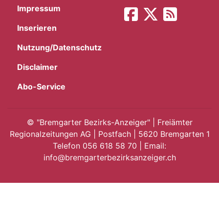
Impressum
App
Inserieren
gion
Nutzung/Datenschutz
emgarten
Disclaimer
Abo-Service
Bremgarten
©
"Bremgarter Bezirks-Anzeiger" | Freiämter
Regionalzeitungen AG | Postfach | 5620 Bremgarten 1
Telefon 056 618 58 70 | Email:
gion
info@bremgarterbezirksanzeiger.ch
emgarten