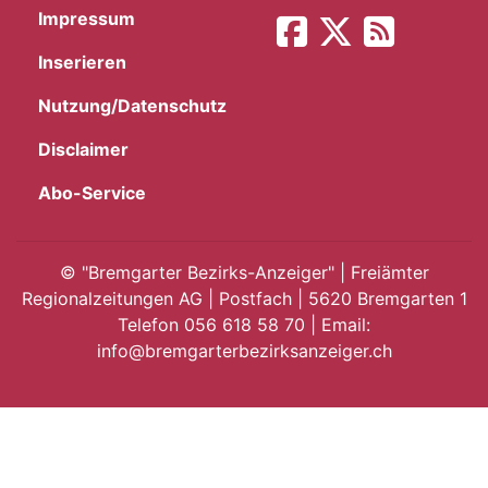
Impressum
App
Inserieren
gion
Nutzung/Datenschutz
emgarten
Disclaimer
Abo-Service
Bremgarten
©
"Bremgarter Bezirks-Anzeiger" | Freiämter
Regionalzeitungen AG | Postfach | 5620 Bremgarten 1
Telefon 056 618 58 70 | Email:
gion
info@bremgarterbezirksanzeiger.ch
emgarten