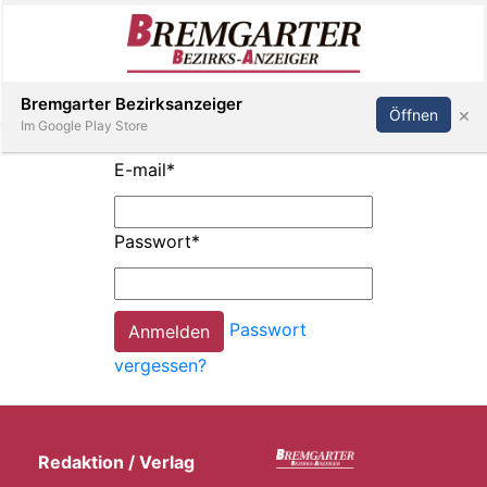
Inserieren
Abonnieren
Anmelden
Bremgarter Bezirksanzeiger
×
Öffnen
Im Google Play Store
E-mail
*
Immobilien
Passwort
*
Veranstaltungen
Passwort
Stellen
vergessen?
E-
Paper
Redaktion / Verlag
Newsletter