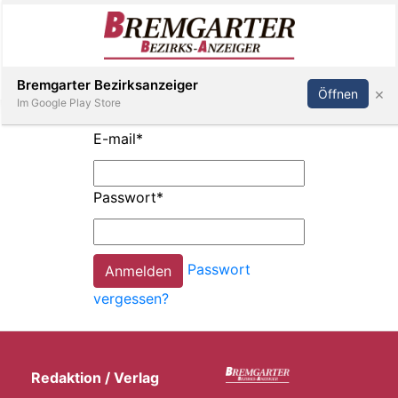
Inserieren
Abonnieren
Anmelden
Bremgarter Bezirksanzeiger
×
Öffnen
Im Google Play Store
E-mail
*
Immobilien
Passwort
*
Veranstaltungen
Passwort
Stellen
vergessen?
E-
Paper
Redaktion / Verlag
Newsletter