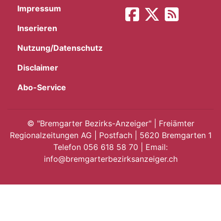
Impressum
App
Inserieren
gion
Nutzung/Datenschutz
emgarten
Disclaimer
Abo-Service
Bremgarten
©
"Bremgarter Bezirks-Anzeiger" | Freiämter
Regionalzeitungen AG | Postfach | 5620 Bremgarten 1
Telefon 056 618 58 70 | Email:
gion
info@bremgarterbezirksanzeiger.ch
emgarten