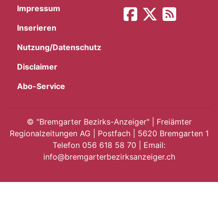
Impressum
App
Inserieren
gion
Nutzung/Datenschutz
emgarten
Disclaimer
Abo-Service
Bremgarten
©
"Bremgarter Bezirks-Anzeiger" | Freiämter
Regionalzeitungen AG | Postfach | 5620 Bremgarten 1
Telefon 056 618 58 70 | Email:
gion
info@bremgarterbezirksanzeiger.ch
emgarten