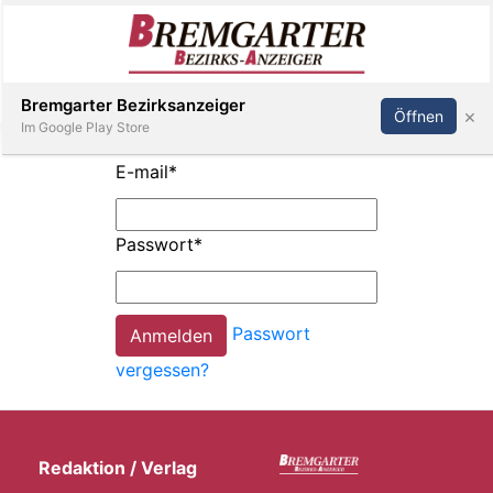
Inserieren
Abonnieren
Anmelden
Bremgarter Bezirksanzeiger
×
Öffnen
Im Google Play Store
E-mail
*
Immobilien
Passwort
*
Veranstaltungen
Passwort
Stellen
vergessen?
E-
Paper
Redaktion / Verlag
Newsletter