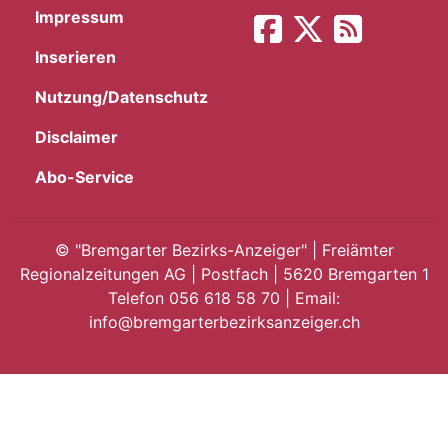
Impressum
App
Inserieren
gion
Nutzung/Datenschutz
emgarten
Disclaimer
Abo-Service
Bremgarten
©
"Bremgarter Bezirks-Anzeiger" | Freiämter
Regionalzeitungen AG | Postfach | 5620 Bremgarten 1
Telefon 056 618 58 70 | Email:
gion
info@bremgarterbezirksanzeiger.ch
emgarten