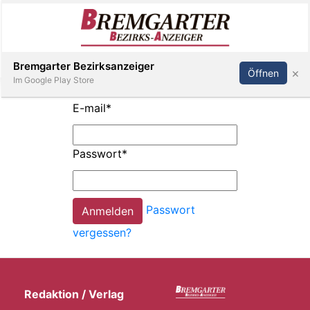
Inserieren
Abonnieren
Anmelden
Bremgarter Bezirksanzeiger
×
Öffnen
Im Google Play Store
E-mail
*
Immobilien
Passwort
*
Veranstaltungen
Passwort
Stellen
vergessen?
E-
Paper
Redaktion / Verlag
Newsletter