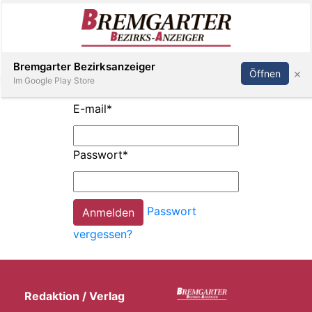
Inserieren
Abonnieren
Anmelden
Bremgarter Bezirksanzeiger
×
Öffnen
Im Google Play Store
E-mail
*
Immobilien
Passwort
*
Veranstaltungen
Passwort
Stellen
vergessen?
E-
Paper
Redaktion / Verlag
Newsletter