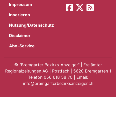
Impressum
App
Inserieren
gion
Nutzung/Datenschutz
emgarten
Disclaimer
Abo-Service
Bremgarten
©
"Bremgarter Bezirks-Anzeiger" | Freiämter
Regionalzeitungen AG | Postfach | 5620 Bremgarten 1
Telefon 056 618 58 70 | Email:
gion
info@bremgarterbezirksanzeiger.ch
emgarten