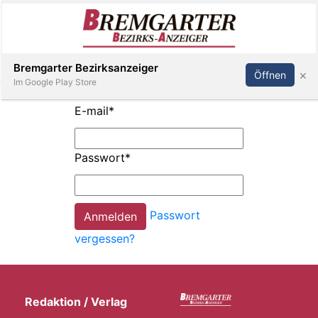
Inserieren
Abonnieren
Anmelden
Bremgarter Bezirksanzeiger
×
Öffnen
Im Google Play Store
E-mail
*
Immobilien
Passwort
*
Veranstaltungen
Passwort
Stellen
vergessen?
E-
Paper
Redaktion / Verlag
Newsletter