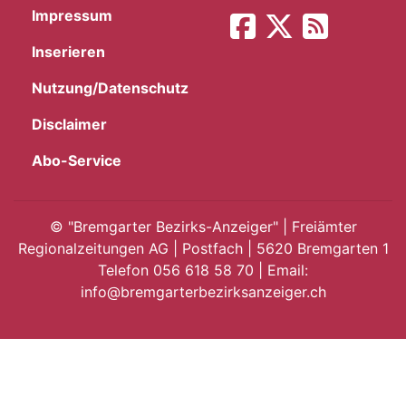
Impressum
App
Inserieren
gion
Nutzung/Datenschutz
emgarten
Disclaimer
Abo-Service
Bremgarten
©
"Bremgarter Bezirks-Anzeiger" | Freiämter
Regionalzeitungen AG | Postfach | 5620 Bremgarten 1
Telefon 056 618 58 70 | Email:
gion
info@bremgarterbezirksanzeiger.ch
emgarten