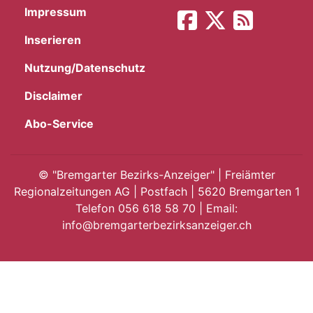
Impressum
App
Inserieren
gion
Nutzung/Datenschutz
emgarten
Disclaimer
Abo-Service
Bremgarten
©
"Bremgarter Bezirks-Anzeiger" | Freiämter
Regionalzeitungen AG | Postfach | 5620 Bremgarten 1
Telefon 056 618 58 70 | Email:
gion
info@bremgarterbezirksanzeiger.ch
emgarten