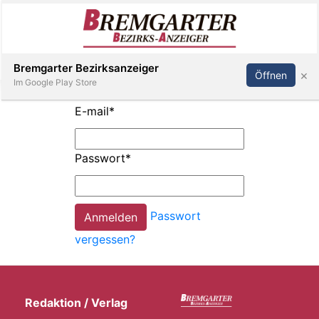
Inserieren
Abonnieren
Anmelden
Bremgarter Bezirksanzeiger
×
Öffnen
Im Google Play Store
E-mail
*
Immobilien
Passwort
*
Veranstaltungen
Passwort
Stellen
vergessen?
E-
Paper
Redaktion / Verlag
Newsletter