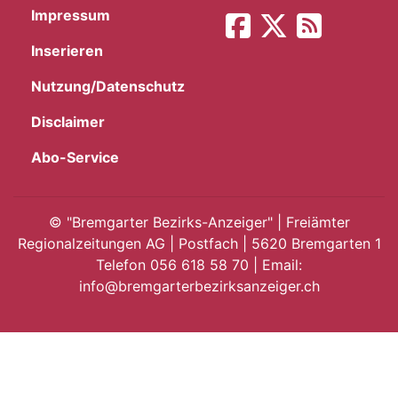
Impressum
App
Inserieren
gion
Nutzung/Datenschutz
emgarten
Disclaimer
Abo-Service
Bremgarten
©
"Bremgarter Bezirks-Anzeiger" | Freiämter
Regionalzeitungen AG | Postfach | 5620 Bremgarten 1
Telefon 056 618 58 70 | Email:
gion
info@bremgarterbezirksanzeiger.ch
emgarten