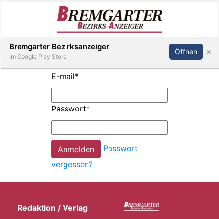
Inserieren
Abonnieren
Anmelden
Bremgarter Bezirksanzeiger
×
Öffnen
Im Google Play Store
E-mail
*
Immobilien
Passwort
*
Veranstaltungen
Passwort
Stellen
vergessen?
E-
Paper
Redaktion / Verlag
Newsletter