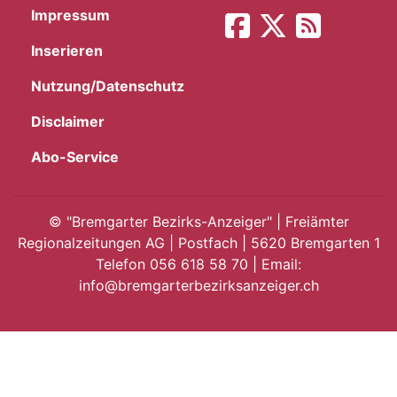
Impressum
App
Inserieren
gion
Nutzung/Datenschutz
emgarten
Disclaimer
Abo-Service
Bremgarten
©
"Bremgarter Bezirks-Anzeiger" | Freiämter
Regionalzeitungen AG | Postfach | 5620 Bremgarten 1
Telefon 056 618 58 70 | Email:
gion
info@bremgarterbezirksanzeiger.ch
emgarten