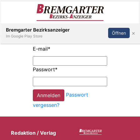
Inserieren
Abonnieren
Anmelden
Bremgarter Bezirksanzeiger
×
Öffnen
Im Google Play Store
E-mail
*
Immobilien
Passwort
*
Veranstaltungen
Passwort
Stellen
vergessen?
E-
Paper
Redaktion / Verlag
Newsletter