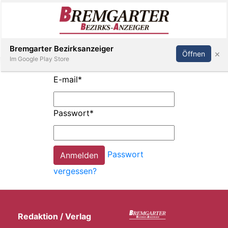
Inserieren
Abonnieren
Anmelden
Bremgarter Bezirksanzeiger
×
Öffnen
Im Google Play Store
E-mail
*
Immobilien
Passwort
*
Veranstaltungen
Passwort
Stellen
vergessen?
E-
Paper
Redaktion / Verlag
Newsletter