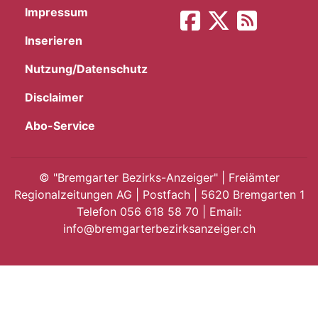
Impressum
App
Inserieren
gion
Nutzung/Datenschutz
emgarten
Disclaimer
Abo-Service
Bremgarten
©
"Bremgarter Bezirks-Anzeiger" | Freiämter
Regionalzeitungen AG | Postfach | 5620 Bremgarten 1
Telefon 056 618 58 70 | Email:
gion
info@bremgarterbezirksanzeiger.ch
emgarten