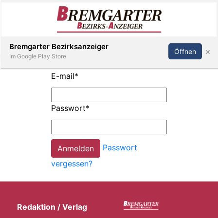
Inserieren
Abonnieren
Anmelden
Bremgarter Bezirksanzeiger
×
Öffnen
Im Google Play Store
E-mail
*
Immobilien
Passwort
*
Veranstaltungen
Passwort
Stellen
vergessen?
E-
Paper
Redaktion / Verlag
Newsletter