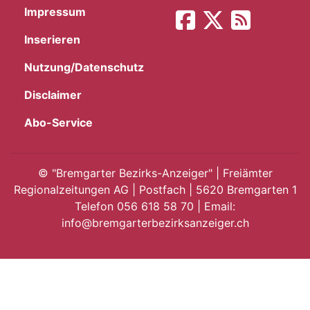
Impressum
App
Inserieren
gion
Nutzung/Datenschutz
emgarten
Disclaimer
Abo-Service
Bremgarten
©
"Bremgarter Bezirks-Anzeiger" | Freiämter
Regionalzeitungen AG | Postfach | 5620 Bremgarten 1
Telefon 056 618 58 70 | Email:
gion
info@bremgarterbezirksanzeiger.ch
emgarten