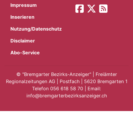
Impressum
App
Inserieren
gion
Nutzung/Datenschutz
emgarten
Disclaimer
Abo-Service
Bremgarten
©
"Bremgarter Bezirks-Anzeiger" | Freiämter
Regionalzeitungen AG | Postfach | 5620 Bremgarten 1
Telefon 056 618 58 70 | Email:
gion
info@bremgarterbezirksanzeiger.ch
emgarten