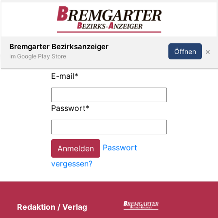
Inserieren
Abonnieren
Anmelden
Bremgarter Bezirksanzeiger
×
Öffnen
Im Google Play Store
E-mail
*
Immobilien
Passwort
*
Veranstaltungen
Passwort
Stellen
vergessen?
E-
Paper
Redaktion / Verlag
Newsletter