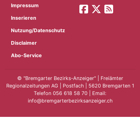
Impressum
App
Inserieren
gion
Nutzung/Datenschutz
emgarten
Disclaimer
Abo-Service
Bremgarten
©
"Bremgarter Bezirks-Anzeiger" | Freiämter
Regionalzeitungen AG | Postfach | 5620 Bremgarten 1
Telefon 056 618 58 70 | Email:
gion
info@bremgarterbezirksanzeiger.ch
emgarten