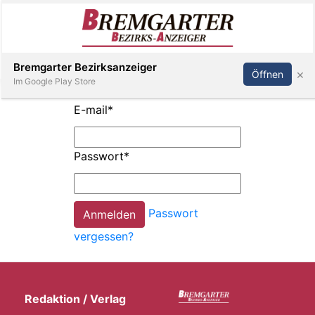
Inserieren
Abonnieren
Anmelden
Bremgarter Bezirksanzeiger
×
Öffnen
Im Google Play Store
E-mail
*
Immobilien
Passwort
*
Veranstaltungen
Passwort
Stellen
vergessen?
E-
Paper
Redaktion / Verlag
Newsletter