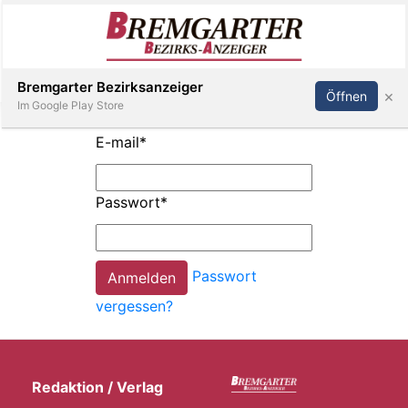
Inserieren
Abonnieren
Anmelden
Bremgarter Bezirksanzeiger
×
Öffnen
Im Google Play Store
E-mail
*
Immobilien
Passwort
*
Veranstaltungen
Passwort
Stellen
vergessen?
E-
Paper
Redaktion / Verlag
Newsletter