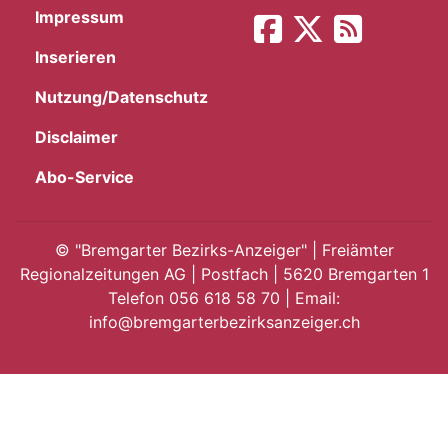
Impressum
App
Inserieren
gion
Nutzung/Datenschutz
emgarten
Disclaimer
Abo-Service
Bremgarten
©
"Bremgarter Bezirks-Anzeiger" | Freiämter
Regionalzeitungen AG | Postfach | 5620 Bremgarten 1
Telefon 056 618 58 70 | Email:
gion
info@bremgarterbezirksanzeiger.ch
emgarten