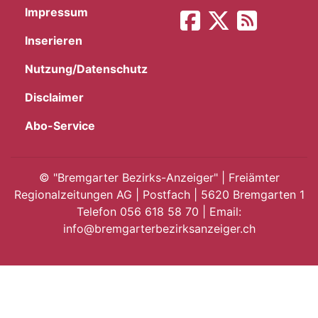
Impressum
App
Inserieren
gion
Nutzung/Datenschutz
emgarten
Disclaimer
Abo-Service
Bremgarten
©
"Bremgarter Bezirks-Anzeiger" | Freiämter
Regionalzeitungen AG | Postfach | 5620 Bremgarten 1
Telefon 056 618 58 70 | Email:
gion
info@bremgarterbezirksanzeiger.ch
emgarten