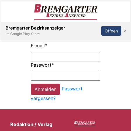
Inserieren
Abonnieren
Anmelden
Bremgarter Bezirksanzeiger
×
Öffnen
Im Google Play Store
E-mail
*
Immobilien
Passwort
*
Veranstaltungen
Passwort
Stellen
vergessen?
E-
Paper
Redaktion / Verlag
Newsletter