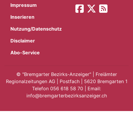
Impressum
App
Inserieren
gion
Nutzung/Datenschutz
emgarten
Disclaimer
Abo-Service
Bremgarten
©
"Bremgarter Bezirks-Anzeiger" | Freiämter
Regionalzeitungen AG | Postfach | 5620 Bremgarten 1
Telefon 056 618 58 70 | Email:
gion
info@bremgarterbezirksanzeiger.ch
emgarten