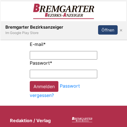
Inserieren
Abonnieren
Anmelden
Bremgarter Bezirksanzeiger
×
Öffnen
Im Google Play Store
E-mail
*
Immobilien
Passwort
*
Veranstaltungen
Passwort
Stellen
vergessen?
E-
Paper
Redaktion / Verlag
Newsletter