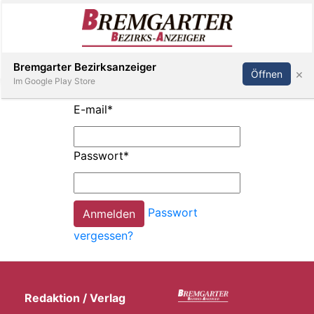
Inserieren
Abonnieren
Anmelden
Bremgarter Bezirksanzeiger
×
Öffnen
Im Google Play Store
E-mail
*
Immobilien
Passwort
*
Veranstaltungen
Passwort
Stellen
vergessen?
E-
Paper
Redaktion / Verlag
Newsletter