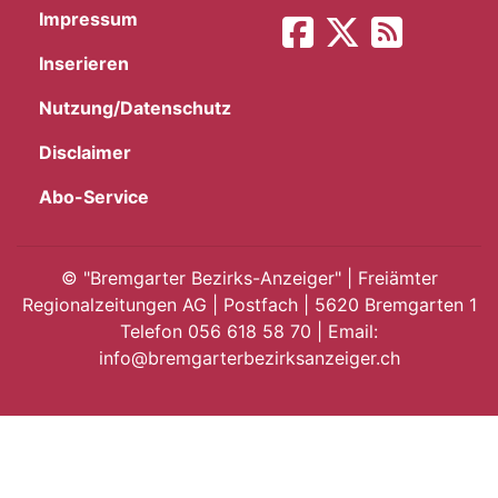
Impressum
App
Inserieren
gion
Nutzung/Datenschutz
emgarten
Disclaimer
Abo-Service
Bremgarten
©
"Bremgarter Bezirks-Anzeiger" | Freiämter
Regionalzeitungen AG | Postfach | 5620 Bremgarten 1
Telefon 056 618 58 70 | Email:
gion
info@bremgarterbezirksanzeiger.ch
emgarten