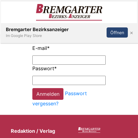
Inserieren
Abonnieren
Anmelden
Bremgarter Bezirksanzeiger
×
Öffnen
Im Google Play Store
E-mail
*
Immobilien
Passwort
*
Veranstaltungen
Passwort
Stellen
vergessen?
E-
Paper
Redaktion / Verlag
Newsletter