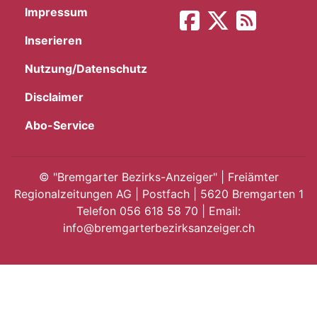
Impressum
App
Inserieren
gion
Nutzung/Datenschutz
emgarten
Disclaimer
Abo-Service
Bremgarten
©
"Bremgarter Bezirks-Anzeiger" | Freiämter
Regionalzeitungen AG | Postfach | 5620 Bremgarten 1
Telefon 056 618 58 70 | Email:
gion
info@bremgarterbezirksanzeiger.ch
emgarten