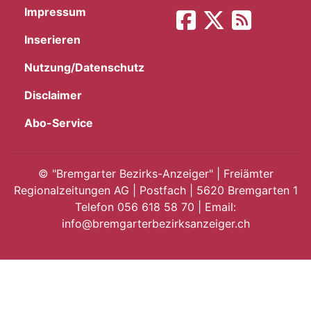
Impressum
App
Inserieren
gion
Nutzung/Datenschutz
emgarten
Disclaimer
Abo-Service
Bremgarten
©
"Bremgarter Bezirks-Anzeiger" | Freiämter
Regionalzeitungen AG | Postfach | 5620 Bremgarten 1
Telefon 056 618 58 70 | Email:
gion
info@bremgarterbezirksanzeiger.ch
emgarten