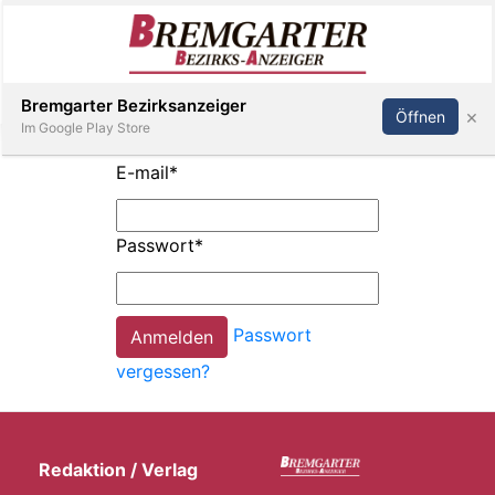
Inserieren
Abonnieren
Anmelden
Bremgarter Bezirksanzeiger
×
Öffnen
Im Google Play Store
E-mail
*
Immobilien
Passwort
*
Veranstaltungen
Passwort
Stellen
vergessen?
E-
Paper
Redaktion / Verlag
Newsletter