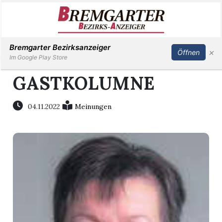
Inserieren
Abonnieren
Anmelden
Bremgarter Bezirksanzeiger
×
Öffnen
Im Google Play Store
GASTKOLUMNE
Immobilien
04.11.2022
Meinungen
Veranstaltungen
Stellen
E-
Paper
Newsletter