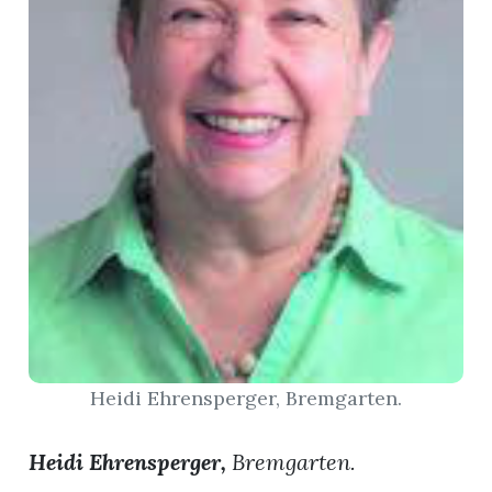
App
gion
emgarten
Bremgarten
gion
emgarten
Heidi Ehrensperger, Bremgarten.
Heidi Ehrensperger,
Bremgarten.