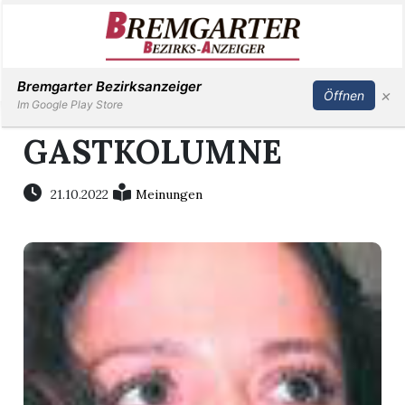
Inserieren
Abonnieren
Anmelden
Bremgarter Bezirksanzeiger
×
Öffnen
Im Google Play Store
GASTKOLUMNE
Immobilien
21.10.2022
Meinungen
Veranstaltungen
Stellen
E-
Paper
Newsletter