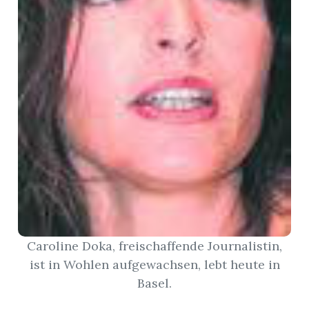
App
gion
emgarten
Bremgarten
gion
Caroline Doka, freischaffende Journalistin,
emgarten
ist in Wohlen aufgewachsen, lebt heute in
Basel.